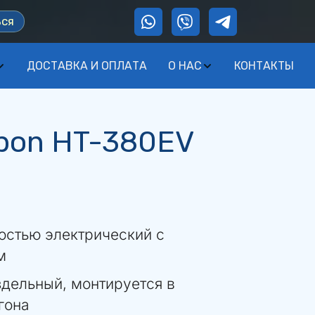
ься
ДОСТАВКА И ОПЛАТА
О НАС
КОНТАКТЫ
bon HT-380EV
остью 
электрический с 
м
здельный, монтируется в 
гона