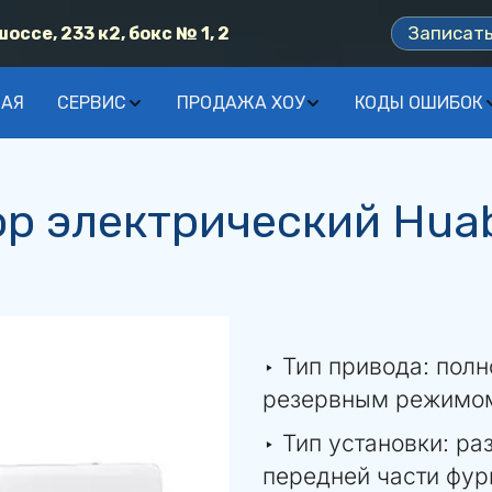
Записат
ссе, 233 к2, бокс № 1, 2
НАЯ
СЕРВИС
ПРОДАЖА ХОУ
КОДЫ ОШИБОК
р электрический Hua
‣ Тип привода: полн
резервным режимо
‣ Тип установки: ра
передней части фур