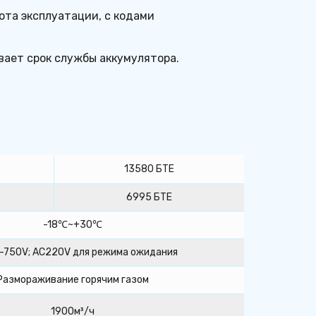
та эксплуатации, с кодами 
вает срок службы аккумулятора.
13580 БТЕ
6995 БТЕ
-18℃~+30℃
-750V; AC220V для режима ожидания
Размораживание горячим газом
1900м³/ч