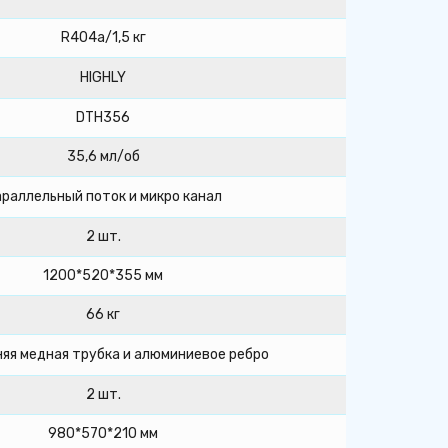
R404a/1,5 кг
HIGHLY
DTH356
35,6 мл/об
раллельный поток и микро канал
2 шт.
1200*520*355 мм
66 кг
яя медная трубка и алюминиевое ребро
2 шт.
980*570*210 мм