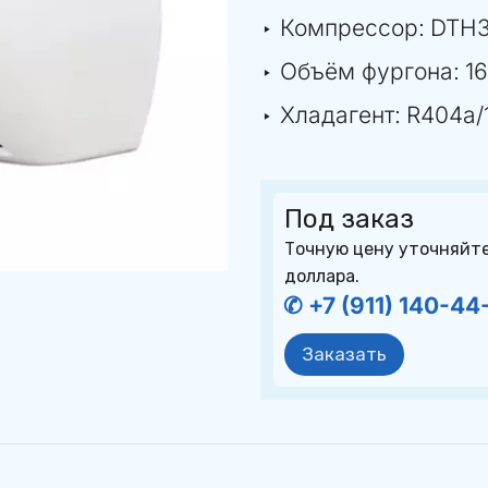
‣ Компрессор: 
DTH3
‣ Объём фургона: 
1
‣ Хладагент: 
R404a/1
Под заказ
Точную цену уточняйте 
доллара.
✆ +7 (911) 140-44
Заказать