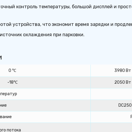
чный контроль температуры, большой дисплей и просто
отой устройства, что экономит время зарядки и продле
источник охлаждения при парковки.
и
0 ℃
3980 Вт
-18℃
2050 Вт
мператур
ние
DC250
вание
ого потока