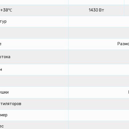
/+38℃
1430 Вт
тур
е
Размо
отока
м
ушки
нтиляторов
змер
ес