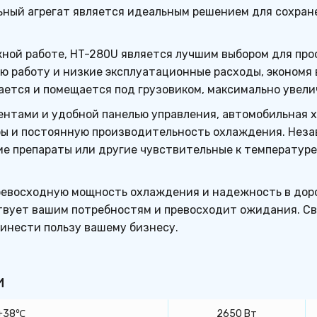
ьный агрегат является идеальным решением для сохран
ой работе, HT-280U является лучшим выбором для профе
 работу и низкие эксплуатационные расходы, экономя в
ается и помещается под грузовиком, максимально увел
тами и удобной панелью управления, автомобильная х
ы и постоянную производительность охлаждения. Незави
 препараты или другие чувствительные к температуре 
ревосходную мощность охлаждения и надежность в доро
твует вашим потребностям и превосходит ожидания. Свя
ринести пользу вашему бизнесу.
и
+38℃
2650 Вт