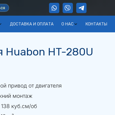
ься
ДОСТАВКА И ОПЛАТА
О НАС
КОНТАКТЫ
я Huabon HT-280U
ой привод от двигателя
ижний монтаж
 138 куб.см/об