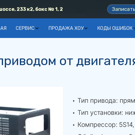
Записат
ссе, 233 к2, бокс № 1, 2
НАЯ
СЕРВИС
ПРОДАЖА ХОУ
КОДЫ ОШИБОК
приводом от двигател
‣ Тип привода: прям
‣ Тип установки: н
‣ Компрессор: 
5S14,