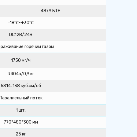
4879 БТЕ
-18℃~+30℃
DC12В/24В
раживание горячим газом
1750 м³/ч
R404a/0,9 кг
5S14, 138 куб.см/об
Параллельный поток
1 шт.
770*480*300 мм
25 кг