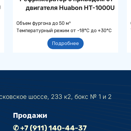
U
двигателя Huabon HT-1000U
Объем фургона до 50 м³
Температурный режим от -18°С до +30°С
Подробнее
ковское шоссе, 233 к2, бокс № 1 и 2
Продажи
✆ +7 (911) 140-44-37