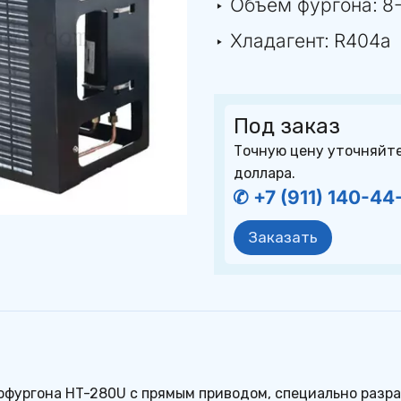
‣ Объём фургона: 
8
‣ Хладагент: 
R404a
Под заказ
Точную цену уточняйте 
доллара.
✆ +7 (911) 140-44
Заказать
фургона HT-280U с прямым приводом, специально разр