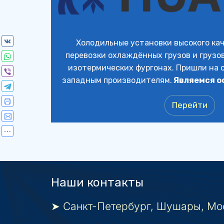
Холодильные установки высокого кач
перевозки охлаждённых грузов и грузов
изотермических фургонах. Пришли на с
западным производителям. 
Являемся о
Перейти
Наши контакты
➤ Санкт-Петербург, Шушары, Мос