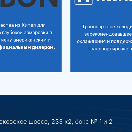
ества из Китая для 
Транспортное холоди
 глубокой заморозки в 
зарекомендовавшее с
мену американским и 
охлаждения и поддержа
фициальным дилером.
транспортировке 
ковское шоссе, 233 к2, бокс № 1 и 2