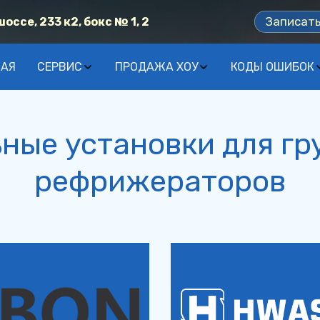
Записат
ссе, 233 к2, бокс № 1, 2
НАЯ
СЕРВИС
ПРОДАЖА ХОУ
КОДЫ ОШИБОК
ные установки для гр
рефрижераторов